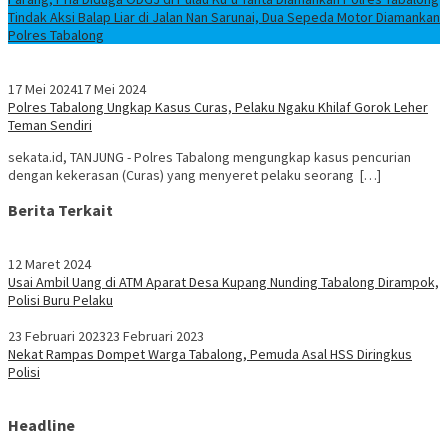
Tindak Aksi Balap Liar di Jalan Nan Sarunai, Dua Sepeda Motor Diamankan
Polres Tabalong
17 Mei 2024
17 Mei 2024
Polres Tabalong Ungkap Kasus Curas, Pelaku Ngaku Khilaf Gorok Leher
Teman Sendiri
sekata.id, TANJUNG - Polres Tabalong mengungkap kasus pencurian
dengan kekerasan (Curas) yang menyeret pelaku seorang […]
Berita Terkait
12 Maret 2024
Usai Ambil Uang di ATM Aparat Desa Kupang Nunding Tabalong Dirampok,
Polisi Buru Pelaku
23 Februari 2023
23 Februari 2023
Nekat Rampas Dompet Warga Tabalong, Pemuda Asal HSS Diringkus
Polisi
Headline