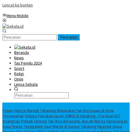
Loncat ke konten
Menu Mobile
Pencarian
Beranda
News
Tau Pemilu 2024
Sport
Religi
Opini
Lensa Sekata
Headline
Petani Warga Marindi Tabalong Ditemukan Tak Bernyawa di Area
Persawahan
Diduga Palsukan Ijazah SMKN di Tabalong, Pria Asal HST
Ditangkap Polsek Tanjung
Tak Bisa Berenang, Bocah Warga Pamarangan
Kiwa Tewas Tenggelam Saat Mandi di Sungai Tabalong
Ngamuk Bawa
Parang, Pria Diduga ODGJ di Pulau Ku’u Tanta Diamankan Polres Tabalong