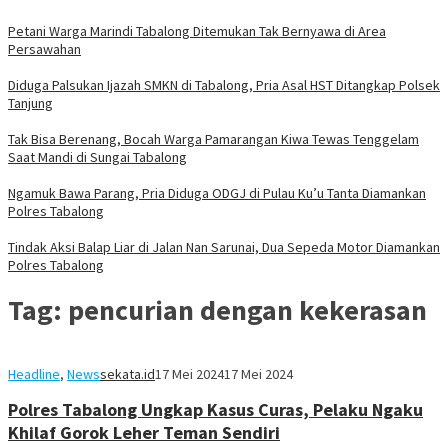
Petani Warga Marindi Tabalong Ditemukan Tak Bernyawa di Area
Persawahan
Diduga Palsukan Ijazah SMKN di Tabalong, Pria Asal HST Ditangkap Polsek
Tanjung
Tak Bisa Berenang, Bocah Warga Pamarangan Kiwa Tewas Tenggelam
Saat Mandi di Sungai Tabalong
Ngamuk Bawa Parang, Pria Diduga ODGJ di Pulau Ku’u Tanta Diamankan
Polres Tabalong
Tindak Aksi Balap Liar di Jalan Nan Sarunai, Dua Sepeda Motor Diamankan
Polres Tabalong
Tag:
pencurian dengan kekerasan
Headline
,
News
sekata.id
17 Mei 2024
17 Mei 2024
Polres Tabalong Ungkap Kasus Curas, Pelaku Ngaku
Khilaf Gorok Leher Teman Sendiri