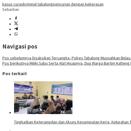
kasus curas
kriminal tabalong
pencurian dengan kekerasan
Sebarkan
Navigasi pos
Pos sebelumnya
Disaksikan Tersangka, Polres Tabalong Musnahkan Belas
Pos berikutnya
Miliki Sabu Serta Alat Hisapnya, Dua Warga Bartim Kalteng 
Pos terkait
Tingkatkan Keterampilan dan Akses Kesempatan Kerja, Kelurahan T