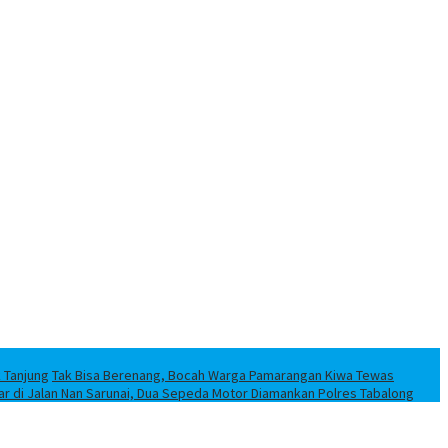
k Tanjung
Tak Bisa Berenang, Bocah Warga Pamarangan Kiwa Tewas
iar di Jalan Nan Sarunai, Dua Sepeda Motor Diamankan Polres Tabalong