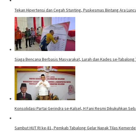
Tekan Hipertensi dan Cegah Stunting, Puskesmas Bintang Ara Lunc
Siaga Bencana Berbasis Masyarakat, Lurah dan Kades se-Tabalon
Konsolidasi Partai Gerindra se-Kalsel, H Fani Resmi Dikukuhkan Se
Sambut HUT RI ke-81, Pemkab Tabalong Gelar Napak Tilas Kemerd