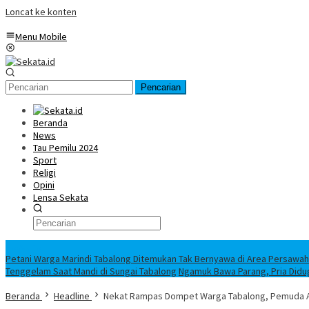
Loncat ke konten
Menu Mobile
Pencarian
Beranda
News
Tau Pemilu 2024
Sport
Religi
Opini
Lensa Sekata
Headline
Petani Warga Marindi Tabalong Ditemukan Tak Bernyawa di Area Persawa
Tenggelam Saat Mandi di Sungai Tabalong
Ngamuk Bawa Parang, Pria Didu
Beranda
Headline
Nekat Rampas Dompet Warga Tabalong, Pemuda Asa