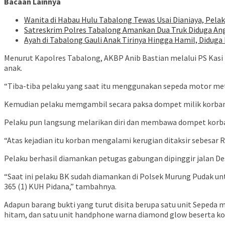
Bacaan Lainnya
Wanita di Habau Hulu Tabalong Tewas Usai Dianiaya, Pelak
Satreskrim Polres Tabalong Amankan Dua Truk Diduga Ang
Ayah di Tabalong Gauli Anak Tirinya Hingga Hamil, Diduga
Menurut Kapolres Tabalong, AKBP Anib Bastian melalui PS Kasi
anak.
“Tiba-tiba pelaku yang saat itu menggunakan sepeda motor meti
Kemudian pelaku memgambil secara paksa dompet milik korban
Pelaku pun langsung melarikan diri dan membawa dompet korban
“Atas kejadian itu korban mengalami kerugian ditaksir sebesar R
Pelaku berhasil diamankan petugas gabungan dipinggir jalan De
“Saat ini pelaku BK sudah diamankan di Polsek Murung Pudak u
365 (1) KUH Pidana,” tambahnya.
Adapun barang bukti yang turut disita berupa satu unit Sepeda
hitam, dan satu unit handphone warna diamond glow beserta ko