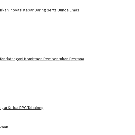
urkan Inovasi Kabar Daring serta Bunda Emas
g Tandatangani Komitmen Pembentukan Destana
bagai Ketua DPC Tabalong
ekaan