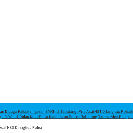
han
Diduga Palsukan Ijazah SMKN di Tabalong, Pria Asal HST Ditangkap Polse
ga ODGJ di Pulau Ku’u Tanta Diamankan Polres Tabalong
Tindak Aksi Balap L
l HSS Diringkus Polisi