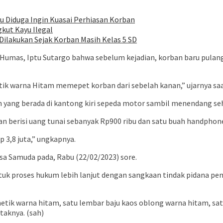
u Diduga Ingin Kuasai Perhiasan Korban
kut Kayu Ilegal
 Dilakukan Sejak Korban Masih Kelas 5 SD
 Humas, Iptu Sutargo bahwa sebelum kejadian, korban baru pulan
k warna Hitam memepet korban dari sebelah kanan,” ujarnya saat
 yang berada di kantong kiri sepeda motor sambil menendang s
 berisi uang tunai sebanyak Rp900 ribu dan satu buah handphon
p 3,8 juta,” ungkapnya.
sa Samuda pada, Rabu (22/02/2023) sore.
ntuk proses hukum lebih lanjut dengan sangkaan tindak pidana p
 metik warna hitam, satu lembar baju kaos oblong warna hitam, s
taknya. (sah)