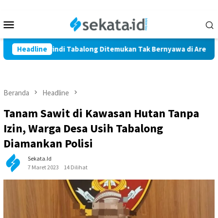
Loncat
ke
Menu
konten
Mobile
Warga Marindi Tabalong Ditemukan Tak Bernyawa di Area Persaw
Headline
Beranda
Headline
Tanam Sawit di Kawasan Hutan Tanpa
Izin, Warga Desa Usih Tabalong
Diamankan Polisi
Sekata.id
7 Maret 2023
14 Dilihat