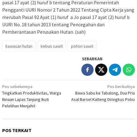
pasal 17 ayat (2) huruf b tentang Peraturan Pemerintah
Pengganti UURI Nomor 2 Tahun 2022 Tentang Cipta Kerja yang
merubah Pasal 92 Ayat (1) huruf a Jo pasal 17 ayat (2) huruf b
UURI No. 18 tahun 2013 tentang Pencegahan dan
Pemberantasan Perusakan Hutan. (sah)
kawasan hutan
kebun sawit
pohon sawit
SEBARKAN
Navigasi
Pos sebelumnya
Pos berikutnya
Tingkatkan Produktivitas, Warga
Bawa Sabu ke Tabalong, Dua Pria
pos
Binaan Lapas Tanjung Ikuti
Asal Barsel Kalteng Diringkus Polisi
Pelatihan Menjahit
POS TERKAIT