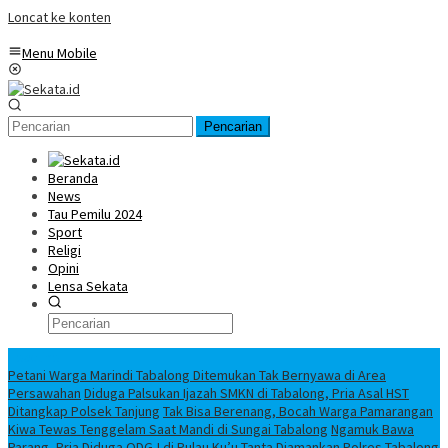
Loncat ke konten
Menu Mobile
Pencarian
Beranda
News
Tau Pemilu 2024
Sport
Religi
Opini
Lensa Sekata
Headline
Petani Warga Marindi Tabalong Ditemukan Tak Bernyawa di Area
Persawahan
Diduga Palsukan Ijazah SMKN di Tabalong, Pria Asal HST
Ditangkap Polsek Tanjung
Tak Bisa Berenang, Bocah Warga Pamarangan
Kiwa Tewas Tenggelam Saat Mandi di Sungai Tabalong
Ngamuk Bawa
Parang, Pria Diduga ODGJ di Pulau Ku’u Tanta Diamankan Polres Tabalong