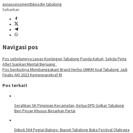
asn
assessment
bkpsdm tabalong
Sebarkan
Navigasi pos
Pos sebelumnya
Lepas Kontingen Tabalong Popda Kalsel, Sekda Pinta
Atlet Siapkan Mental Berjuang
Pos berikutnya
Membanggakan! Brand Herbo UMKM Asal Tabalong Jadi
Finalis AKI 2023 Kemenparekraf RI
Pos terkait
Serahkan SK Pimpinan Kecamatan, Ketua DPD Golkar Tabalong
Beri Pesan Khusus Besarkan Partai
Diikuti 564 Pegiat Balogo, Bupati Tabalong Buka Festival Olahraga