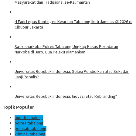
Masyarakat dan Tradisional se-Kalimantan
H Fani Lepas Kontingen Kwarcab Tabalong Ikuti Jamnas XII 2026 di
Cibubur Jakarta
Satresnarkoba Polres Tabalong Ungkap Kasus Peredaran
Narkoba di Jaro, Dua Pelaku Diamankan
Universitas Republik Indonesia: Solusi Pendidikan atau Sekadar
Janji Populis?
Universitas Republik Indonesia: Inovasi atau Rebranding?
Topik Populer
bupati tabalong
polres tabalong
pemkab tabalong
kriminal tabalong