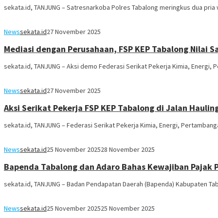
sekata.id, TANJUNG – Satresnarkoba Polres Tabalong meringkus dua pria
News
sekata.id
27 November 2025
Mediasi dengan Perusahaan, FSP KEP Tabalong Nilai Sa
sekata.id, TANJUNG – Aksi demo Federasi Serikat Pekerja Kimia, Energi,
News
sekata.id
27 November 2025
Aksi Serikat Pekerja FSP KEP Tabalong di Jalan Haulin
sekata.id, TANJUNG – Federasi Serikat Pekerja Kimia, Energi, Pertamban
News
sekata.id
25 November 2025
28 November 2025
Bapenda Tabalong dan Adaro Bahas Kewajiban Pajak P
sekata.id, TANJUNG – Badan Pendapatan Daerah (Bapenda) Kabupaten T
News
sekata.id
25 November 2025
25 November 2025