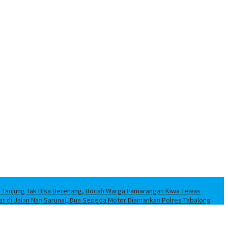
k Tanjung
Tak Bisa Berenang, Bocah Warga Pamarangan Kiwa Tewas
iar di Jalan Nan Sarunai, Dua Sepeda Motor Diamankan Polres Tabalong