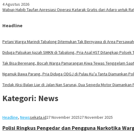
4 Agustus 2026
Wabup Habib Taufan Apresiasi Operasi Katarak Gratis dari Adaro untuk R
Headline
Petani Warga Marindi Tabalong Ditemukan Tak Bernyawa di Area Persawa
Diduga Palsukan Ijazah SMKN di Tabalong, Pria Asal HST Ditangkap Polsek 
Tak Bisa Berenang, Bocah Warga Pamarangan Kiwa Tewas Tenggelam Saat 
Ngamuk Bawa Parang, Pria Diduga ODGJ di Pulau Ku’u Tanta Diamankan Po
Tindak Aksi Balap Liar di Jalan Nan Sarunai, Dua Sepeda Motor Diamankan 
Kategori:
News
Headline
,
News
sekata.id
27 November 2025
27 November 2025
Polisi Ringkus Pengedar dan Pengguna Narkotika Warg