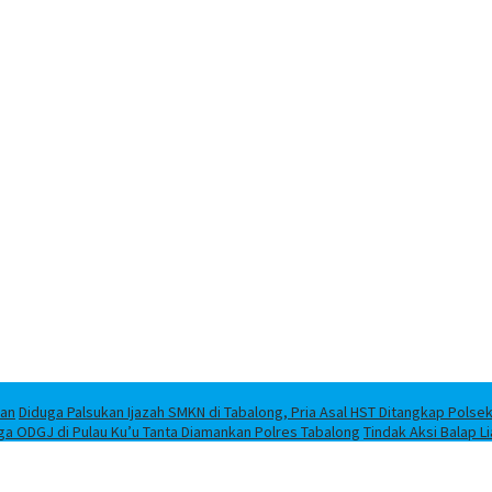
han
Diduga Palsukan Ijazah SMKN di Tabalong, Pria Asal HST Ditangkap Polse
ga ODGJ di Pulau Ku’u Tanta Diamankan Polres Tabalong
Tindak Aksi Balap L