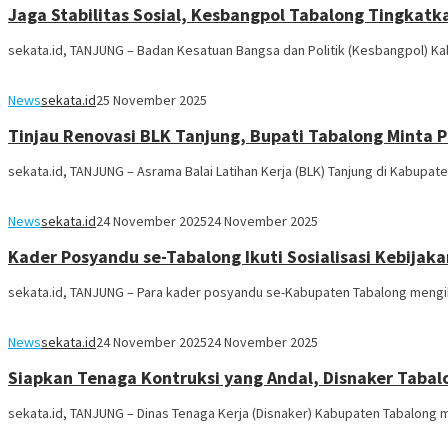
Jaga Stabilitas Sosial, Kesbangpol Tabalong Tingkat
sekata.id, TANJUNG – Badan Kesatuan Bangsa dan Politik (Kesbangpol) Ka
News
sekata.id
25 November 2025
Tinjau Renovasi BLK Tanjung, Bupati Tabalong Minta 
sekata.id, TANJUNG – Asrama Balai Latihan Kerja (BLK) Tanjung di Kabupate
News
sekata.id
24 November 2025
24 November 2025
Kader Posyandu se-Tabalong Ikuti Sosialisasi Kebijak
sekata.id, TANJUNG – Para kader posyandu se-Kabupaten Tabalong mengiku
News
sekata.id
24 November 2025
24 November 2025
Siapkan Tenaga Kontruksi yang Andal, Disnaker Tabal
sekata.id, TANJUNG – Dinas Tenaga Kerja (Disnaker) Kabupaten Tabalong m