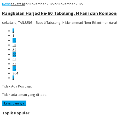
News
sekata.id
22 November 2025
22 November 2025
Rangkaian Harjad ke-60 Tabalong, H Fani dan Rombon
sekata.id, TANJUNG – Bupati Tabalong, H Muhammad Noor Rifani menziarah
«
1
…
58
59
60
61
62
…
364
»
Tidak Ada Pos Lagi.
Tidak ada laman yang di load.
Lihat Lainnya
Topik Populer