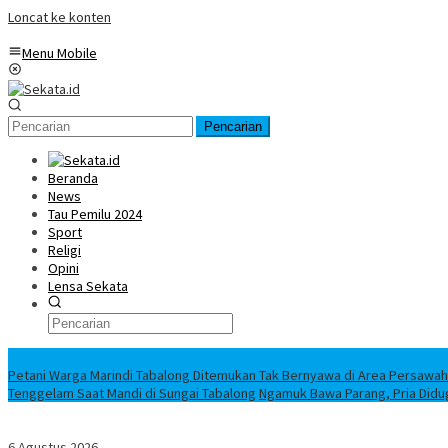
Loncat ke konten
Menu Mobile
Pencarian
Beranda
News
Tau Pemilu 2024
Sport
Religi
Opini
Lensa Sekata
Headline
Petani Warga Marindi Tabalong Ditemukan Tak Bernyawa di Area Persawa
Tenggelam Saat Mandi di Sungai Tabalong
Ngamuk Bawa Parang, Pria Didu
6 Agustus 2026