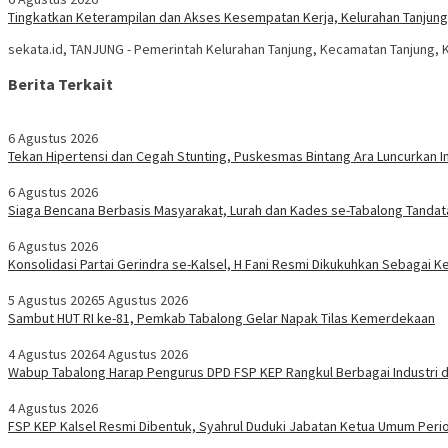
Tingkatkan Keterampilan dan Akses Kesempatan Kerja, Kelurahan Tanjung 
sekata.id, TANJUNG - Pemerintah Kelurahan Tanjung, Kecamatan Tanjung,
Berita Terkait
6 Agustus 2026
Tekan Hipertensi dan Cegah Stunting, Puskesmas Bintang Ara Luncurkan I
6 Agustus 2026
Siaga Bencana Berbasis Masyarakat, Lurah dan Kades se-Tabalong Tand
6 Agustus 2026
Konsolidasi Partai Gerindra se-Kalsel, H Fani Resmi Dikukuhkan Sebagai 
5 Agustus 2026
5 Agustus 2026
Sambut HUT RI ke-81, Pemkab Tabalong Gelar Napak Tilas Kemerdekaan
4 Agustus 2026
4 Agustus 2026
Wabup Tabalong Harap Pengurus DPD FSP KEP Rangkul Berbagai Industri di
4 Agustus 2026
FSP KEP Kalsel Resmi Dibentuk, Syahrul Duduki Jabatan Ketua Umum Peri