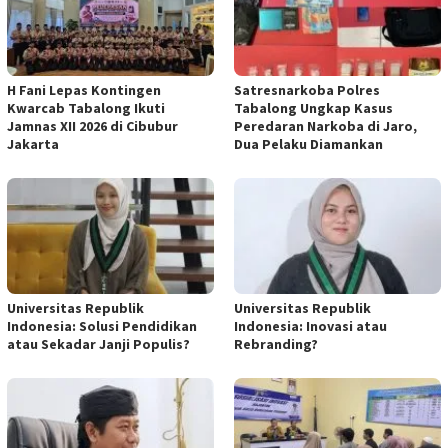
H Fani Lepas Kontingen
Satresnarkoba Polres
Kwarcab Tabalong Ikuti
Tabalong Ungkap Kasus
Jamnas XII 2026 di Cibubur
Peredaran Narkoba di Jaro,
Jakarta
Dua Pelaku Diamankan
Universitas Republik
Universitas Republik
Indonesia: Solusi Pendidikan
Indonesia: Inovasi atau
atau Sekadar Janji Populis?
Rebranding?