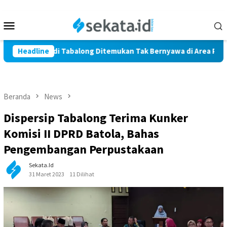
Loncat
ke
Menu
konten
Mobile
rga Marindi Tabalong Ditemukan Tak Bernyawa di Area Persawah
Headline
Beranda
News
Dispersip Tabalong Terima Kunker
Komisi II DPRD Batola, Bahas
Pengembangan Perpustakaan
Sekata.id
31 Maret 2023
11 Dilihat