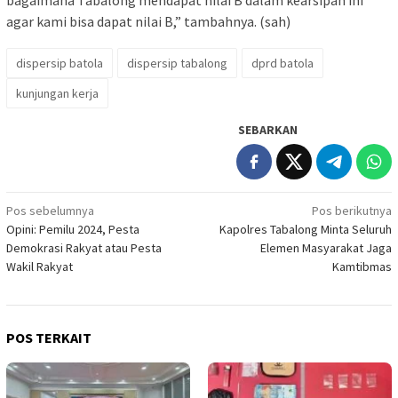
bagaimana Tabalong mendapat nilai B dalam kearsipan ini
agar kami bisa dapat nilai B,” tambahnya. (sah)
dispersip batola
dispersip tabalong
dprd batola
kunjungan kerja
SEBARKAN
Navigasi
Pos sebelumnya
Pos berikutnya
Opini: Pemilu 2024, Pesta
Kapolres Tabalong Minta Seluruh
pos
Demokrasi Rakyat atau Pesta
Elemen Masyarakat Jaga
Wakil Rakyat
Kamtibmas
POS TERKAIT