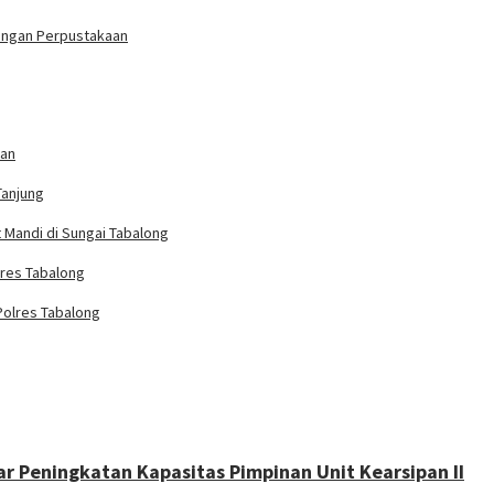
bangan Perpustakaan
han
Tanjung
Mandi di Sungai Tabalong
lres Tabalong
Polres Tabalong
ar Peningkatan Kapasitas Pimpinan Unit Kearsipan II