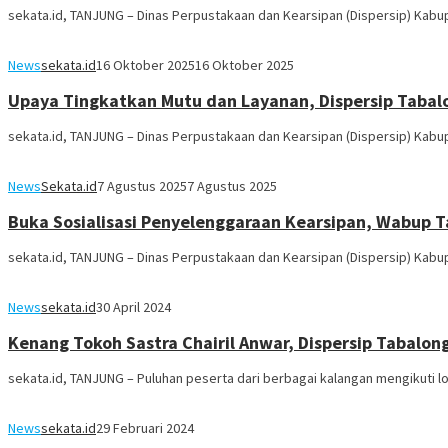
sekata.id, TANJUNG – Dinas Perpustakaan dan Kearsipan (Dispersip) Kab
News
sekata.id
16 Oktober 2025
16 Oktober 2025
Upaya Tingkatkan Mutu dan Layanan, Dispersip Tabalo
sekata.id, TANJUNG – Dinas Perpustakaan dan Kearsipan (Dispersip) Ka
News
Sekata.id
7 Agustus 2025
7 Agustus 2025
Buka Sosialisasi Penyelenggaraan Kearsipan, Wabup Ta
sekata.id, TANJUNG – Dinas Perpustakaan dan Kearsipan (Dispersip) Kabu
News
sekata.id
30 April 2024
Kenang Tokoh Sastra Chairil Anwar, Dispersip Tabalon
sekata.id, TANJUNG – Puluhan peserta dari berbagai kalangan mengikuti lo
News
sekata.id
29 Februari 2024