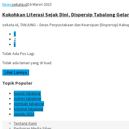
News
sekata.id
16 Maret 2023
Kokohkan Literasi Sejak Dini, Dispersip Tabalong Gel
sekata.id, TANJUNG – Dinas Perpustakaan dan Kearsipan (Dispersip) Kabu
1
2
»
Tidak Ada Pos Lagi.
Tidak ada laman yang di load.
Lihat Lainnya
Topik Populer
bupati tabalong
polres tabalong
pemkab tabalong
kriminal tabalong
pemilu 2024
Tentang Kami
Pedoman Media Siber