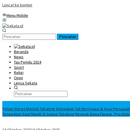
Loncat ke konten
Menu Mobile
Pencarian
Beranda
News
Tau Pemilu 2024
Sport
Religi
Opini
Lensa Sekata
Headline
Petani Warga Marindi Tabalong Ditemukan Tak Bernyawa di Area Persawa
Tenggelam Saat Mandi di Sungai Tabalong
Ngamuk Bawa Parang, Pria Didu
16 Oktober 2025
16 Oktober 2025