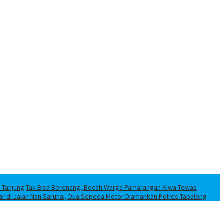
k Tanjung
Tak Bisa Berenang, Bocah Warga Pamarangan Kiwa Tewas
iar di Jalan Nan Sarunai, Dua Sepeda Motor Diamankan Polres Tabalong