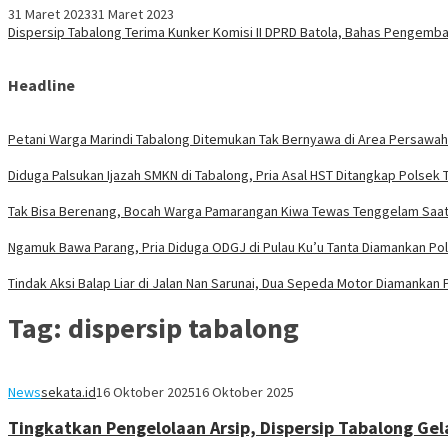
31 Maret 2023
31 Maret 2023
Dispersip Tabalong Terima Kunker Komisi II DPRD Batola, Bahas Pengem
Headline
Petani Warga Marindi Tabalong Ditemukan Tak Bernyawa di Area Persawa
Diduga Palsukan Ijazah SMKN di Tabalong, Pria Asal HST Ditangkap Polsek 
Tak Bisa Berenang, Bocah Warga Pamarangan Kiwa Tewas Tenggelam Saat 
Ngamuk Bawa Parang, Pria Diduga ODGJ di Pulau Ku’u Tanta Diamankan Po
Tindak Aksi Balap Liar di Jalan Nan Sarunai, Dua Sepeda Motor Diamankan 
Tag:
dispersip tabalong
News
sekata.id
16 Oktober 2025
16 Oktober 2025
Tingkatkan Pengelolaan Arsip, Dispersip Tabalong Gel