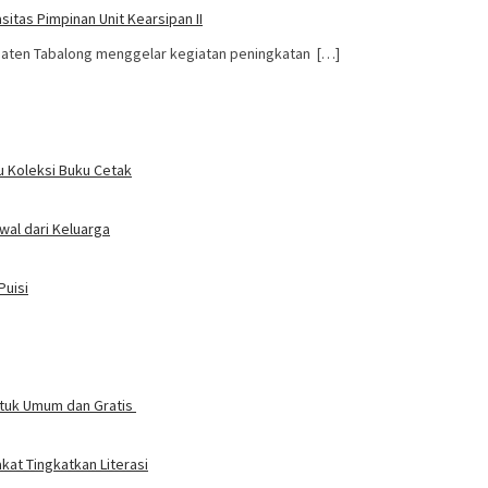
itas Pimpinan Unit Kearsipan II
upaten Tabalong menggelar kegiatan peningkatan […]
u Koleksi Buku Cetak
wal dari Keluarga
Puisi
Untuk Umum dan Gratis
at Tingkatkan Literasi