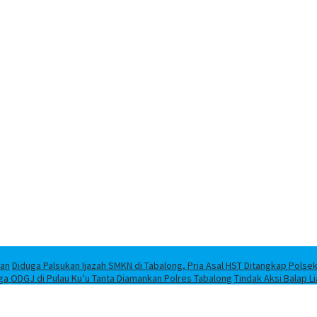
han
Diduga Palsukan Ijazah SMKN di Tabalong, Pria Asal HST Ditangkap Polse
ga ODGJ di Pulau Ku’u Tanta Diamankan Polres Tabalong
Tindak Aksi Balap L