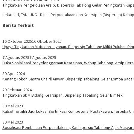
Tingkatkan Pengelolaan Arsip, Dispersip Tabalong Gelar Peningkatan Kapas
sekata.id, TANJUNG - Dinas Perpustakaan dan Kearsipan (Dispersip) Kab
Berita Terkait
16 Oktober 2025
16 Oktober 2025
Upaya Tingkatkan Mutu dan Layanan, Dispersip Tabalong Miliki Puluhan Rib
7 Agustus 2025
7 Agustus 2025
Buka Sosialisasi Penyelenggaraan Kearsipan, Wabup Tabalong: Arsip Bera
30 April 2024
Kenang Tokoh Sastra Chairil Anwar, Dispersip Tabalong Gelar Lomba Baca 
29 Februari 2024
Tingkatkan SDM Bidang Kearsipan, Dispersip Tabalong Gelar Bimtek
30 Mei 2023
Kalsel Terpilih Jadi Lokasi Sertifikasi Kompetensi Pustakawan, Terbuka 
30 Mei 2023
Sosialisasi Pembinaan Perpusatakaan, Kadispersip Tabalong Ajak Masyarak