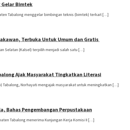
 Gelar Bimtek
aten Tabalong menggelar bimbingan teknis (bimtek) terkait […]
Pustakawan, Terbuka Untuk Umum dan Gratis
 Selatan (Kalsel) terpilih menjadi salah satu […]
balong Ajak Masyarakat Tingkatkan Literasi
ip) Tabalong, Norhayati mengajak masyarakat untuk meningkatkan […]
tola, Bahas Pengembangan Perpustakaan
paten Tabalong menerima Kunjungan Kerja Komisi II […]