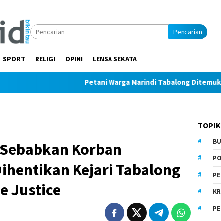
Pencarian
SPORT
RELIGI
OPINI
LENSA SEKATA
Petani Warga Marindi Tabalong Ditemukan Tak Berny
TOPIK
BU
 Sebabkan Korban
PO
ihentikan Kejari Tabalong
PE
e Justice
KR
PE