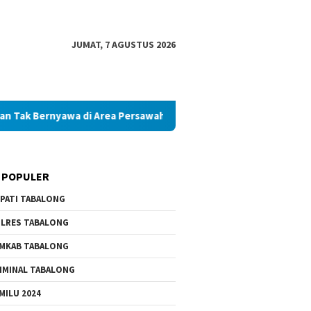
JUMAT, 7 AGUSTUS 2026
awa di Area Persawahan
Diduga Palsukan Ijazah SMKN di 
 POPULER
PATI TABALONG
LRES TABALONG
MKAB TABALONG
IMINAL TABALONG
MILU 2024