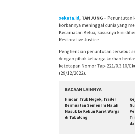
sekata.id
, TANJUNG
– Penuntutan k
korbannya meninggal dunia yang menj
Kecamatan Kelua, kasusnya kini dihe
Restorative Justice.
Penghentian penuntutan tersebut se
dengan pihak keluarga korban berda
ketetapan Nomor Tap-221/0.3.16/Eku
(29/12/2022).
BACAAN LAINNYA
Hindari Truk Mogok, Trailer
Ke
Bermuatan Semen Ini Malah
Gu
Masuk ke Kebun Karet Warga
Pe
di Tabalong
Ti
da