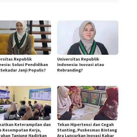
ersitas Republik
Universitas Republik
nesia: Solusi Pendidikan
Indonesia: Inovasi atau
 Sekadar Janji Populis?
Rebranding?
katkan Keterampilan dan
Tekan Hipertensi dan Cegah
s Kesempatan Kerja,
Stunting, Puskesmas Bintang
rahan Tanjung Hadirkan
Ara Luncurkan Inovasi Kabar