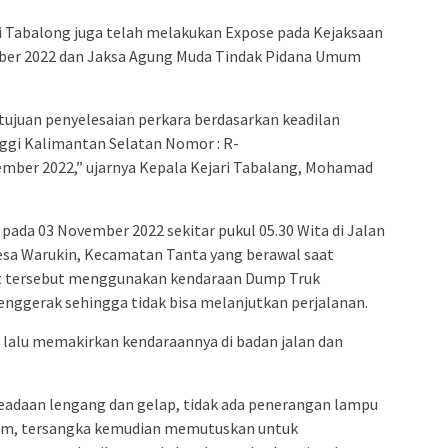
 Tabalong juga telah melakukan Expose pada Kejaksaan
ember 2022 dan Jaksa Agung Muda Tindak Pidana Umum
etujuan penyelesaian perkara berdasarkan keadilan
nggi Kalimantan Selatan Nomor : R-
ember 2022,” ujarnya Kepala Kejari Tabalang, Mohamad
i pada 03 November 2022 sekitar pukul 05.30 Wita di Jalan
sa Warukin, Kecamatan Tanta yang berawal saat
at tersebut menggunakan kendaraan Dump Truk
nggerak sehingga tidak bisa melanjutkan perjalanan.
a lalu memakirkan kendaraannya di badan jalan dan
 keadaan lengang dan gelap, tidak ada penerangan lampu
alam, tersangka kemudian memutuskan untuk