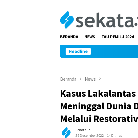
Loncat
ke
konten
BERANDA
NEWS
TAU PEMILU 2024
Headline
Beranda
News
Kasus Lakalantas
Meninggal Dunia D
Melalui Restorativ
Sekata.id
29 Desember 2022
14 Dilihat