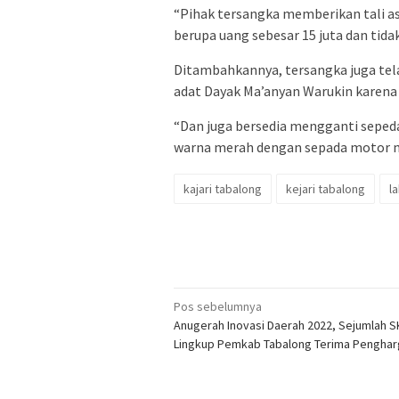
“Pihak tersangka memberikan tali as
berupa uang sebesar 15 juta dan tid
Ditambahkannya, tersangka juga tel
adat Dayak Ma’anyan Warukin karena
“Dan juga bersedia mengganti seped
warna merah dengan sepada motor ma
kajari tabalong
kejari tabalong
l
Navigasi
Pos sebelumnya
Anugerah Inovasi Daerah 2022, Sejumlah S
pos
Lingkup Pemkab Tabalong Terima Pengha