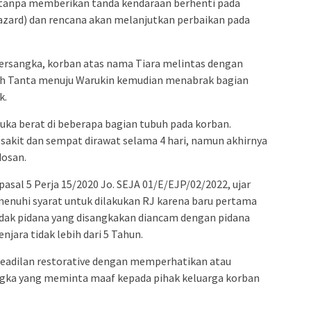
tanpa memberikan tanda kendaraan berhenti pada
azard) dan rencana akan melanjutkan perbaikan pada
tersangka, korban atas nama Tiara melintas dengan
h Tanta menuju Warukin kemudian menabrak bagian
k.
uka berat di beberapa bagian tubuh pada korban.
sakit dan sempat dirawat selama 4 hari, namun akhirnya
dosan.
asal 5 Perja 15/2020 Jo. SEJA 01/E/EJP/02/2022, ujar
enuhi syarat untuk dilakukan RJ karena baru pertama
ndak pidana yang disangkakan diancam dengan pidana
jara tidak lebih dari 5 Tahun.
eadilan restorative dengan memperhatikan atau
ka yang meminta maaf kepada pihak keluarga korban