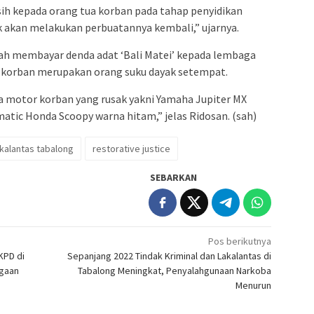
ih kepada orang tua korban pada tahap penyidikan
ak akan melakukan perbuatannya kembali,” ujarnya.
ah membayar denda adat ‘Bali Matei’ kepada lembaga
 korban merupakan orang suku dayak setempat.
a motor korban yang rusak yakni Yamaha Jupiter MX
tic Honda Scoopy warna hitam,” jelas Ridosan. (sah)
akalantas tabalong
restorative justice
SEBARKAN
Pos berikutnya
KPD di
Sepanjang 2022 Tindak Kriminal dan Lakalantas di
rgaan
Tabalong Meningkat, Penyalahgunaan Narkoba
Menurun