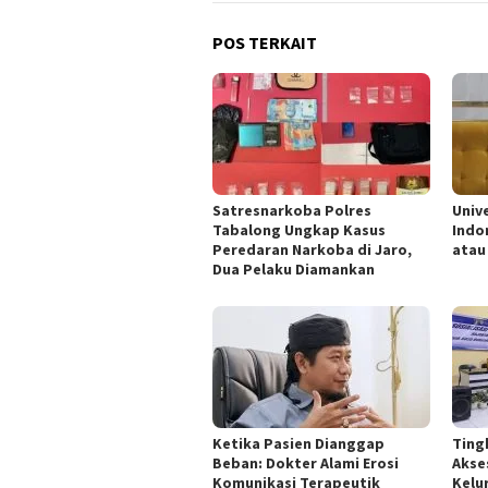
POS TERKAIT
Satresnarkoba Polres
Univ
Tabalong Ungkap Kasus
Indo
Peredaran Narkoba di Jaro,
atau
Dua Pelaku Diamankan
Ketika Pasien Dianggap
Ting
Beban: Dokter Alami Erosi
Akse
Komunikasi Terapeutik
Kelu