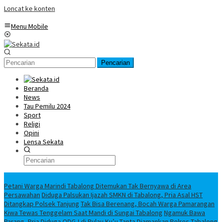
Loncat ke konten
Menu Mobile
Pencarian
Beranda
News
Tau Pemilu 2024
Sport
Religi
Opini
Lensa Sekata
Headline
Petani Warga Marindi Tabalong Ditemukan Tak Bernyawa di Area
Persawahan
Diduga Palsukan Ijazah SMKN di Tabalong, Pria Asal HST
Ditangkap Polsek Tanjung
Tak Bisa Berenang, Bocah Warga Pamarangan
Kiwa Tewas Tenggelam Saat Mandi di Sungai Tabalong
Ngamuk Bawa
Parang, Pria Diduga ODGJ di Pulau Ku’u Tanta Diamankan Polres Tabalong