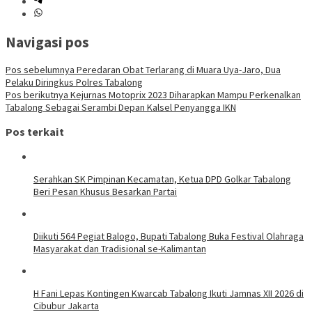
Navigasi pos
Pos sebelumnya
Peredaran Obat Terlarang di Muara Uya-Jaro, Dua
Pelaku Diringkus Polres Tabalong
Pos berikutnya
Kejurnas Motoprix 2023 Diharapkan Mampu Perkenalkan
Tabalong Sebagai Serambi Depan Kalsel Penyangga IKN
Pos terkait
Serahkan SK Pimpinan Kecamatan, Ketua DPD Golkar Tabalong
Beri Pesan Khusus Besarkan Partai
Diikuti 564 Pegiat Balogo, Bupati Tabalong Buka Festival Olahraga
Masyarakat dan Tradisional se-Kalimantan
H Fani Lepas Kontingen Kwarcab Tabalong Ikuti Jamnas XII 2026 di
Cibubur Jakarta