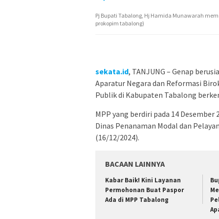
Pj Bupati Tabalong, Hj Hamida Munawarah memot
prokopim tabalong)
sekata.id
, TANJUNG – Genap berusi
Aparatur Negara dan Reformasi Birok
Publik di Kabupaten Tabalong berke
MPP yang berdiri pada 14 Desember 2
Dinas Penanaman Modal dan Pelayan
(16/12/2024).
BACAAN LAINNYA
Kabar Baik! Kini Layanan
Bu
Permohonan Buat Paspor
Me
Ada di MPP Tabalong
Pe
Ap