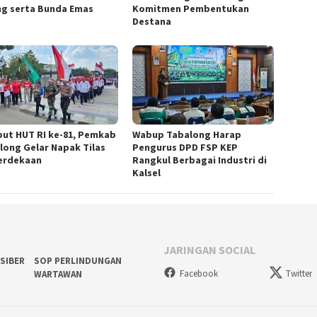
ng serta Bunda Emas
Komitmen Pembentukan
Destana
ut HUT RI ke-81, Pemkab
Wabup Tabalong Harap
long Gelar Napak Tilas
Pengurus DPD FSP KEP
erdekaan
Rangkul Berbagai Industri di
Kalsel
JARINGAN SOCIAL
SIBER
SOP PERLINDUNGAN
Facebook
Twitter
WARTAWAN