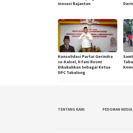
Inovasi Bajantan
Dari
Konsolidasi Partai Gerindra
Samb
se-Kalsel, H Fani Resmi
Taba
Dikukuhkan Sebagai Ketua
Kem
DPC Tabalong
TENTANG KAMI
PEDOMAN MEDIA 