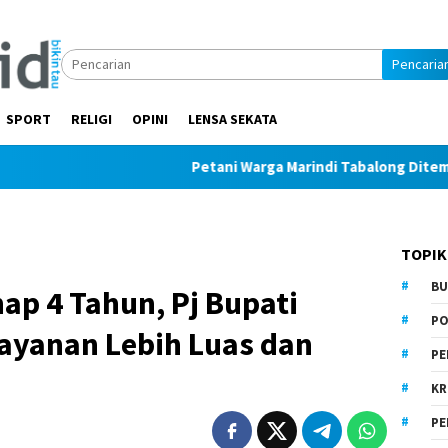
Pencaria
SPORT
RELIGI
OPINI
LENSA SEKATA
Petani Warga Marindi Tabalong Ditemukan Tak 
TOPIK
BU
ap 4 Tahun, Pj Bupati
PO
ayanan Lebih Luas dan
PE
KR
PE