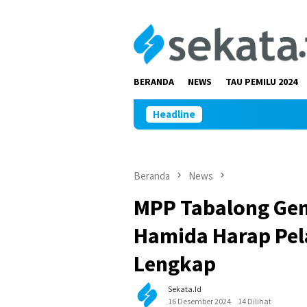
Loncat
ke
konten
BERANDA
NEWS
TAU PEMILU 2024
Headline
Beranda
News
MPP Tabalong Gen
Hamida Harap Pel
Lengkap
Sekata.id
16 Desember 2024
14 Dilihat