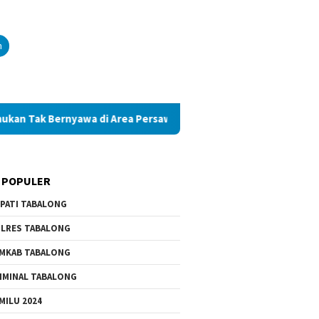
n
Bernyawa di Area Persawahan
Diduga Palsukan Ijazah SMK
 POPULER
PATI TABALONG
LRES TABALONG
MKAB TABALONG
IMINAL TABALONG
MILU 2024