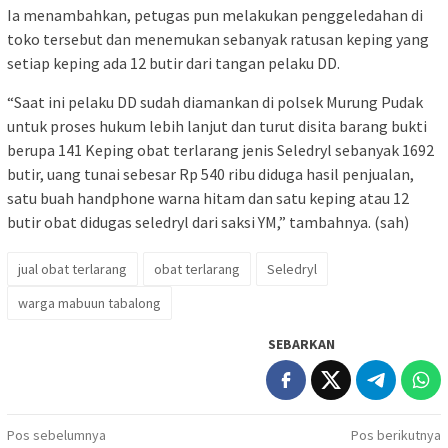
Ia menambahkan, petugas pun melakukan penggeledahan di
toko tersebut dan menemukan sebanyak ratusan keping yang
setiap keping ada 12 butir dari tangan pelaku DD.
“Saat ini pelaku DD sudah diamankan di polsek Murung Pudak
untuk proses hukum lebih lanjut dan turut disita barang bukti
berupa 141 Keping obat terlarang jenis Seledryl sebanyak 1692
butir, uang tunai sebesar Rp 540 ribu diduga hasil penjualan,
satu buah handphone warna hitam dan satu keping atau 12
butir obat didugas seledryl dari saksi YM,” tambahnya. (sah)
jual obat terlarang
obat terlarang
Seledryl
warga mabuun tabalong
SEBARKAN
Navigasi
Pos sebelumnya
Pos berikutnya