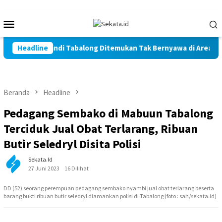
Loncat
ke
Menu
konten
Mobile
ni Warga Marindi Tabalong Ditemukan Tak Bernyawa di Area Per
Headline
Beranda
Headline
Pedagang Sembako di Mabuun Tabalong
Terciduk Jual Obat Terlarang, Ribuan
Butir Seledryl Disita Polisi
Sekata.id
27 Juni 2023
16 Dilihat
DD (52) seorang perempuan pedagang sembako nyambi jual obat terlarang beserta
barang bukti ribuan butir seledryl diamankan polisi di Tabalong (foto : sah/sekata.id)