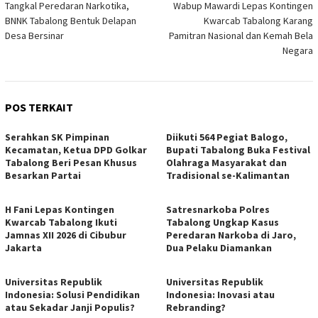
Tangkal Peredaran Narkotika,
Wabup Mawardi Lepas Kontingen
pos
BNNK Tabalong Bentuk Delapan
Kwarcab Tabalong Karang
Desa Bersinar
Pamitran Nasional dan Kemah Bela
Negara
POS TERKAIT
Serahkan SK Pimpinan
Diikuti 564 Pegiat Balogo,
Kecamatan, Ketua DPD Golkar
Bupati Tabalong Buka Festival
Tabalong Beri Pesan Khusus
Olahraga Masyarakat dan
Besarkan Partai
Tradisional se-Kalimantan
H Fani Lepas Kontingen
Satresnarkoba Polres
Kwarcab Tabalong Ikuti
Tabalong Ungkap Kasus
Jamnas XII 2026 di Cibubur
Peredaran Narkoba di Jaro,
Jakarta
Dua Pelaku Diamankan
Universitas Republik
Universitas Republik
Indonesia: Solusi Pendidikan
Indonesia: Inovasi atau
atau Sekadar Janji Populis?
Rebranding?