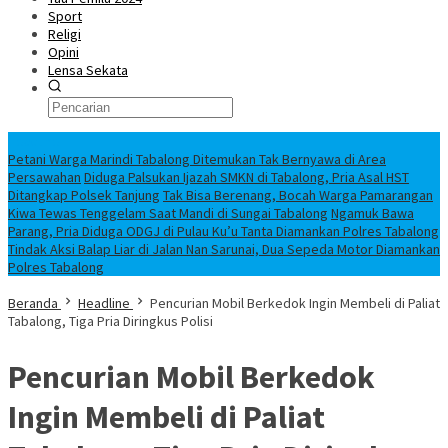
Sport
Religi
Opini
Lensa Sekata
Headline
Petani Warga Marindi Tabalong Ditemukan Tak Bernyawa di Area
Persawahan
Diduga Palsukan Ijazah SMKN di Tabalong, Pria Asal HST
Ditangkap Polsek Tanjung
Tak Bisa Berenang, Bocah Warga Pamarangan
Kiwa Tewas Tenggelam Saat Mandi di Sungai Tabalong
Ngamuk Bawa
Parang, Pria Diduga ODGJ di Pulau Ku’u Tanta Diamankan Polres Tabalong
Tindak Aksi Balap Liar di Jalan Nan Sarunai, Dua Sepeda Motor Diamankan
Polres Tabalong
Beranda
Headline
Pencurian Mobil Berkedok Ingin Membeli di Paliat
Tabalong, Tiga Pria Diringkus Polisi
Pencurian Mobil Berkedok
Ingin Membeli di Paliat