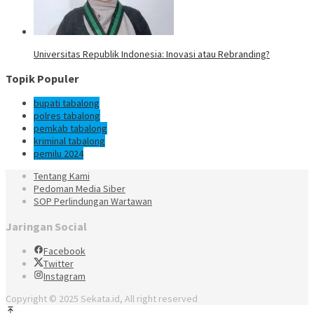
Universitas Republik Indonesia: Inovasi atau Rebranding?
Topik Populer
bupati tabalong
polres tabalong
pemkab tabalong
kriminal tabalong
pemilu 2024
Tentang Kami
Pedoman Media Siber
SOP Perlindungan Wartawan
Jaringan Social
Facebook
Twitter
Instagram
Copyright © 2025 Sekata.id, All right reserved