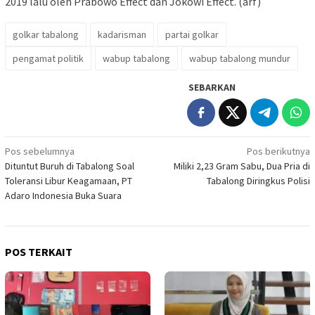
2019 lalu oleh Prabowo Effect dan Jokowi Effect. (arf)
golkar tabalong
kadarisman
partai golkar
pengamat politik
wabup tabalong
wabup tabalong mundur
SEBARKAN
Navigasi
Pos sebelumnya
Pos berikutnya
Dituntut Buruh di Tabalong Soal
Miliki 2,23 Gram Sabu, Dua Pria di
pos
Toleransi Libur Keagamaan, PT
Tabalong Diringkus Polisi
Adaro Indonesia Buka Suara
POS TERKAIT