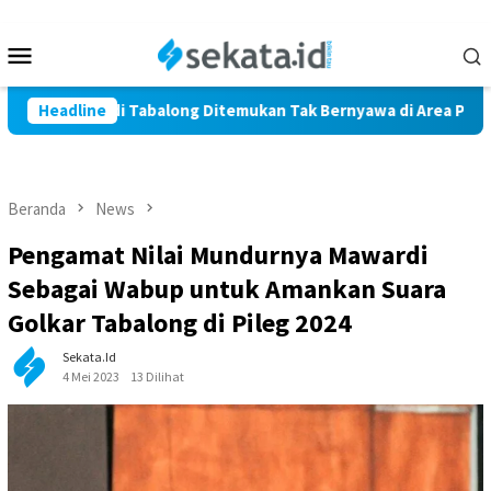
Loncat
ke
Menu
konten
Mobile
a Marindi Tabalong Ditemukan Tak Bernyawa di Area Persawahan
Headline
Beranda
News
Pengamat Nilai Mundurnya Mawardi
Sebagai Wabup untuk Amankan Suara
Golkar Tabalong di Pileg 2024
Sekata.id
4 Mei 2023
13 Dilihat