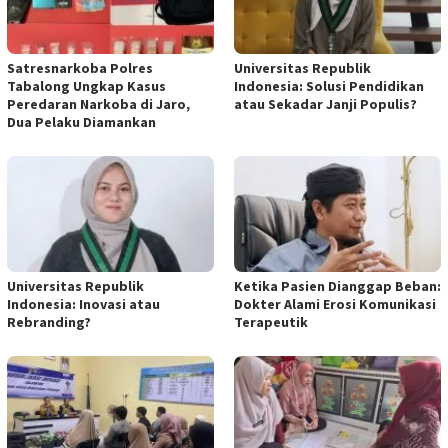
Satresnarkoba Polres
Universitas Republik
Tabalong Ungkap Kasus
Indonesia: Solusi Pendidikan
Peredaran Narkoba di Jaro,
atau Sekadar Janji Populis?
Dua Pelaku Diamankan
Universitas Republik
Ketika Pasien Dianggap Beban:
Indonesia: Inovasi atau
Dokter Alami Erosi Komunikasi
Rebranding?
Terapeutik