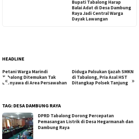
Bupati Tabalong Harap
W
Balai Adat di Desa Dambung
T
Raya Jadi Central Warga
Dayak Lawangan
I
HEADLINE
Petani Warga Marindi
Diduga Palsukan Ijazah SMKN
Tabalong Ditemukan Tak
di Tabalong, Pria Asal HST
«
»
Bernyawa di Area Persawahan
Ditangkap Polsek Tanjung
TAG:
DESA DAMBUNG RAYA
DPRD Tabalong Dorong Percepatan
Pemasangan Listrik di Desa Hegarmanah dan
Dambung Raya