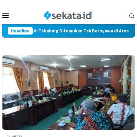
Loncat
ke
Menu
konten
Mobile
 Warga Marindi Tabalong Ditemukan Tak Bernyawa di Area Persa
Headline
11 Juli 2024