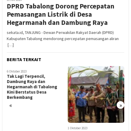
DPRD Tabalong Dorong Percepatan
Pemasangan Listrik di Desa
Hegarmanah dan Dambung Raya
sekata.id, TANJUNG - Dewan Perwakilan Rakyat Daerah (DPRD)
Kabupaten Tabalong mendorong percepatan pemasangan aliran
[…]
BERITA TERKAIT
6 Oktober 2023
Tak Lagi Terpencil,
Dambung Raya dan
Hegarmanah di Tabalong
Kini Berstatus Desa
Berkembang
«
»
1 Oktober 2023
1