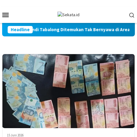
Loncat
ke
Menu
konten
Mobile
i Warga Marindi Tabalong Ditemukan Tak Bernyawa di Area Per
Headline
15 Juni 2026