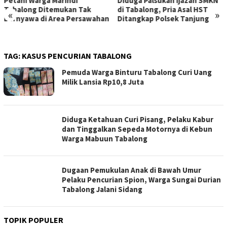
Petani Warga Marindi
Diduga Palsukan Ijazah SMKN
Tabalong Ditemukan Tak
di Tabalong, Pria Asal HST
«
»
Bernyawa di Area Persawahan
Ditangkap Polsek Tanjung
TAG:
KASUS PENCURIAN TABALONG
Pemuda Warga Binturu Tabalong Curi Uang
Milik Lansia Rp10,8 Juta
Diduga Ketahuan Curi Pisang, Pelaku Kabur
dan Tinggalkan Sepeda Motornya di Kebun
Warga Mabuun Tabalong
Dugaan Pemukulan Anak di Bawah Umur
Pelaku Pencurian Spion, Warga Sungai Durian
Tabalong Jalani Sidang
TOPIK POPULER