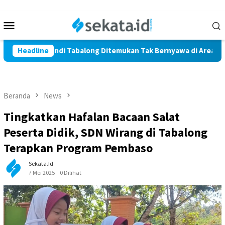
Loncat
ke
Menu
konten
Mobile
Warga Marindi Tabalong Ditemukan Tak Bernyawa di Area Persaw
Headline
Beranda
News
Tingkatkan Hafalan Bacaan Salat
Peserta Didik, SDN Wirang di Tabalong
Terapkan Program Pembaso
Sekata.id
7 Mei 2025
0 Dilihat