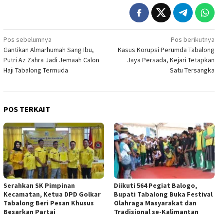
Navigasi
Pos sebelumnya
Pos berikutnya
Gantikan Almarhumah Sang Ibu,
Kasus Korupsi Perumda Tabalong
pos
Putri Az Zahra Jadi Jemaah Calon
Jaya Persada, Kejari Tetapkan
Haji Tabalong Termuda
Satu Tersangka
POS TERKAIT
Serahkan SK Pimpinan
Diikuti 564 Pegiat Balogo,
Kecamatan, Ketua DPD Golkar
Bupati Tabalong Buka Festival
Tabalong Beri Pesan Khusus
Olahraga Masyarakat dan
Besarkan Partai
Tradisional se-Kalimantan