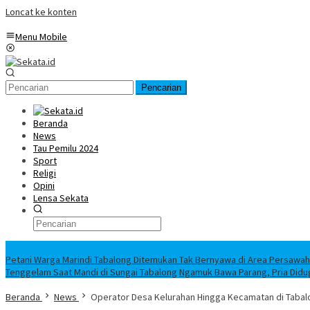
Loncat ke konten
Menu Mobile
Pencarian
Beranda
News
Tau Pemilu 2024
Sport
Religi
Opini
Lensa Sekata
Headline
Petani Warga Marindi Tabalong Ditemukan Tak Bernyawa di Area Persawa
Tenggelam Saat Mandi di Sungai Tabalong
Ngamuk Bawa Parang, Pria Didu
Beranda
News
Operator Desa Kelurahan Hingga Kecamatan di Tabalon