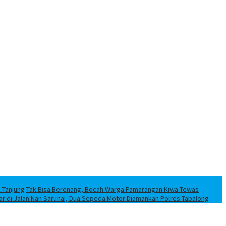
k Tanjung
Tak Bisa Berenang, Bocah Warga Pamarangan Kiwa Tewas
iar di Jalan Nan Sarunai, Dua Sepeda Motor Diamankan Polres Tabalong