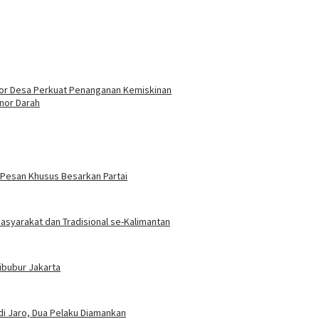
ator Desa Perkuat Penanganan Kemiskinan
onor Darah
 Pesan Khusus Besarkan Partai
Masyarakat dan Tradisional se-Kalimantan
Cibubur Jakarta
i Jaro, Dua Pelaku Diamankan