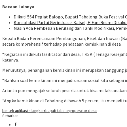
Bacaan Lainnya
Diikuti 564 Pegiat Balogo, Bupati Tabalong Buka Festival
Konsolidasi Partai Gerindra se-Kalsel, H Fani Resmi Diku
Masih Ada Pembelian Berulang dan Tanki Modifikasi, Pemk
Kepala Badan Perencanaan Pembangunan, Riset dan Inovasi (B
secara komprehensif terhadap pendataan kemiskinan di desa.
“Kegiatan ini diikuti fasilitator dari desa, TKSK (Tenaga Kesej
katanya.
Menurutnya, penanganan kemiskinan ini merupakan tanggung ja
“Bahkan soal kemiskinan ini menjadi urusan sosial kita sebagai i
Arianto pun mengajak seluruh peserta untuk bisa melaksanakan 
“Angka kemiskinan di Tabalong di bawah 5 persen, itu menjadi 
bimtek aplikasi silangkarr
bupati tabalong
operator desa
Sebarkan