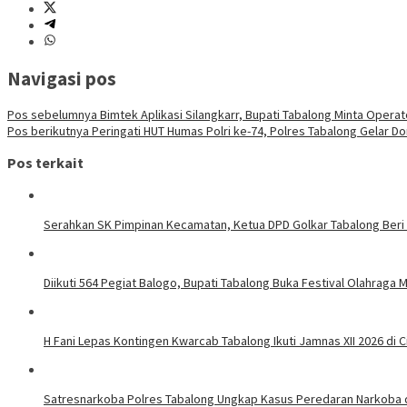
Navigasi pos
Pos sebelumnya
Bimtek Aplikasi Silangkarr, Bupati Tabalong Minta Oper
Pos berikutnya
Peringati HUT Humas Polri ke-74, Polres Tabalong Gelar D
Pos terkait
Serahkan SK Pimpinan Kecamatan, Ketua DPD Golkar Tabalong Beri
Diikuti 564 Pegiat Balogo, Bupati Tabalong Buka Festival Olahraga 
H Fani Lepas Kontingen Kwarcab Tabalong Ikuti Jamnas XII 2026 di 
Satresnarkoba Polres Tabalong Ungkap Kasus Peredaran Narkoba d