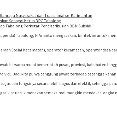
 Olahraga Masyarakat dan Tradisional se-Kalimantan
kuhkan Sebagai Ketua DPC Tabalong
ab Tabalong Perketat Pendistribusian BBM Subsidi
apperida) Tabalong, H Arianto mengatakan, bimtek ini untuk 
ahteraan Sosial Kecamatan), operator kecamatan, operator desa da
wab bersama mulai pemerintah pusat, provinsi, kabupaten hingg
ndividu. Jadi kita punya tanggung jawab terhadap tetangga kanan ki
tugas dan fungsinya secara lebih bagus dan efektif, sehingga pe
tugas kita untuk menekan semaksimal mungkin mendekati angka nol