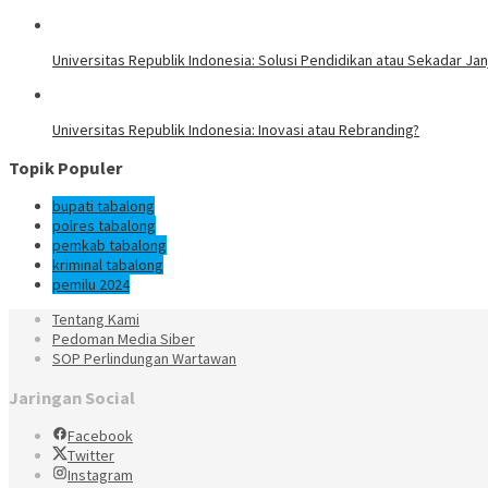
Universitas Republik Indonesia: Solusi Pendidikan atau Sekadar Janj
Universitas Republik Indonesia: Inovasi atau Rebranding?
Topik Populer
bupati tabalong
polres tabalong
pemkab tabalong
kriminal tabalong
pemilu 2024
Tentang Kami
Pedoman Media Siber
SOP Perlindungan Wartawan
Jaringan Social
Facebook
Twitter
Instagram