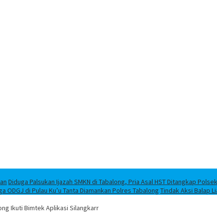
han
Diduga Palsukan Ijazah SMKN di Tabalong, Pria Asal HST Ditangkap Polse
ga ODGJ di Pulau Ku’u Tanta Diamankan Polres Tabalong
Tindak Aksi Balap L
g Ikuti Bimtek Aplikasi Silangkarr