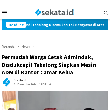
Loncat
ke
Menu
konten
Mobile
Warga Marindi Tabalong Ditemukan Tak Bernyawa di Area Persaw
Headline
Beranda
News
Permudah Warga Cetak Adminduk,
Disdukcapil Tabalong Siapkan Mesin
ADM di Kantor Camat Kelua
Sekata.id
11 Desember 2024
18 Dilihat