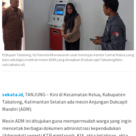
Pj Bupati Tabalong, Hj Hamida Munawarah saat meninjau kantor Camat Kelua yang
baru sekaligus melihat mesin ADM yang disiapkan Disdukcapil Tabalong(foto :
sah/sekata.id)
sekata.id
, TANJUNG – Kini di Kecamatan Kelua, Kabupaten
Tabalong, Kalimantan Selatan ada mesin Anjungan Dukcapil
Mandiri (ADM).
Mesin ADM ini ditujukan guna mempermudah warga yang ingin
mencetak berbagai dokumen administrasi kependudukan
(Adminduk) seperti KTP elektronik, KIA, akta kelahiran, akta