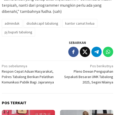
terpisah, nanti dari programmer mungkin perlu ada yang
dibenahi,” tambahnya Yudha. (sah)
adminduk
disdukcapil tabalong
kantor camat kelua
pj bupati tabalong
SEBARKAN
Navigasi
Pos sebelumnya
Pos berikutnya
Respon Cepat Aduan Masyarakat,
Pleno Dewan Pengupahan
pos
Polres Tabalong Berikan Pelatihan
Sepakati Besaran UMK Tabalong
Komunikasi Publik Bagi Jajarannya
2025, Segini Nilainya
POS TERKAIT