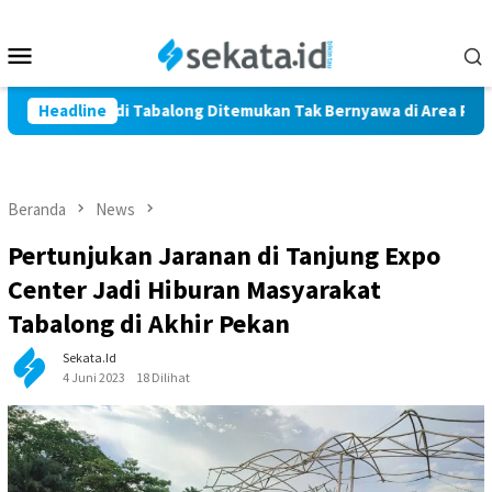
Loncat
ke
Menu
konten
Mobile
rga Marindi Tabalong Ditemukan Tak Bernyawa di Area Persawah
Headline
Beranda
News
Pertunjukan Jaranan di Tanjung Expo
Center Jadi Hiburan Masyarakat
Tabalong di Akhir Pekan
Sekata.id
4 Juni 2023
18 Dilihat