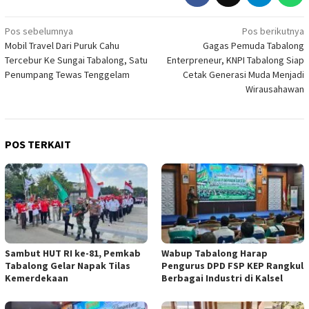
Navigasi
Pos sebelumnya
Pos berikutnya
Mobil Travel Dari Puruk Cahu
Gagas Pemuda Tabalong
pos
Tercebur Ke Sungai Tabalong, Satu
Enterpreneur, KNPI Tabalong Siap
Penumpang Tewas Tenggelam
Cetak Generasi Muda Menjadi
Wirausahawan
POS TERKAIT
Sambut HUT RI ke-81, Pemkab
Wabup Tabalong Harap
Tabalong Gelar Napak Tilas
Pengurus DPD FSP KEP Rangkul
Kemerdekaan
Berbagai Industri di Kalsel