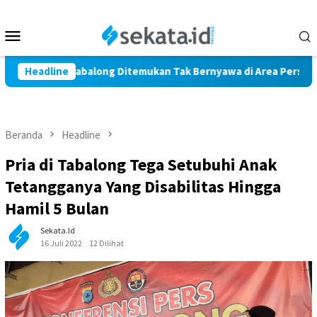
Loncat
ke
Menu
konten
Mobile
Marindi Tabalong Ditemukan Tak Bernyawa di Area Persawahan
Headline
Beranda
Headline
Pria di Tabalong Tega Setubuhi Anak
Tetangganya Yang Disabilitas Hingga
Hamil 5 Bulan
Sekata.id
16 Juli 2022
12 Dilihat