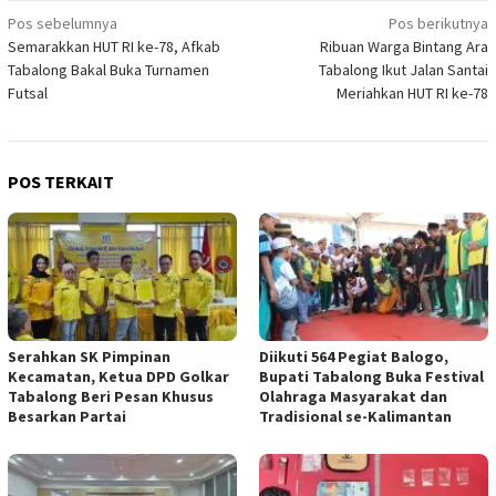
Navigasi
Pos sebelumnya
Pos berikutnya
Semarakkan HUT RI ke-78, Afkab
Ribuan Warga Bintang Ara
pos
Tabalong Bakal Buka Turnamen
Tabalong Ikut Jalan Santai
Futsal
Meriahkan HUT RI ke-78
POS TERKAIT
Serahkan SK Pimpinan
Diikuti 564 Pegiat Balogo,
Kecamatan, Ketua DPD Golkar
Bupati Tabalong Buka Festival
Tabalong Beri Pesan Khusus
Olahraga Masyarakat dan
Besarkan Partai
Tradisional se-Kalimantan