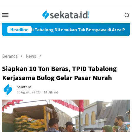
Loncat
ke
Menu
konten
Mobile
rga Marindi Tabalong Ditemukan Tak Bernyawa di Area Persawah
Headline
Beranda
News
Siapkan 10 Ton Beras, TPID Tabalong
Kerjasama Bulog Gelar Pasar Murah
Sekata.id
15 Agustus 2023
14 Dilihat