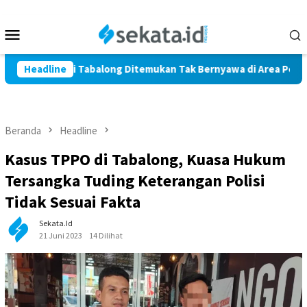
Loncat
ke
Menu
konten
Mobile
a Marindi Tabalong Ditemukan Tak Bernyawa di Area Persawaha
Headline
Beranda
Headline
Kasus TPPO di Tabalong, Kuasa Hukum
Tersangka Tuding Keterangan Polisi
Tidak Sesuai Fakta
Sekata.id
21 Juni 2023
14 Dilihat