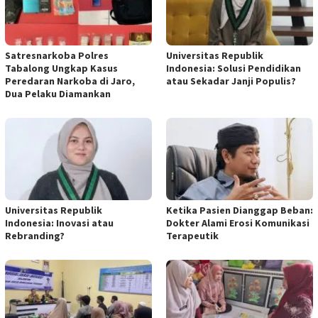
Satresnarkoba Polres
Universitas Republik
Tabalong Ungkap Kasus
Indonesia: Solusi Pendidikan
Peredaran Narkoba di Jaro,
atau Sekadar Janji Populis?
Dua Pelaku Diamankan
Universitas Republik
Ketika Pasien Dianggap Beban:
Indonesia: Inovasi atau
Dokter Alami Erosi Komunikasi
Rebranding?
Terapeutik