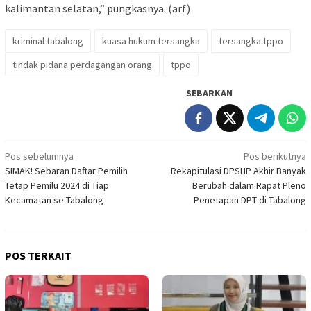
kalimantan selatan,” pungkasnya. (arf)
kriminal tabalong
kuasa hukum tersangka
tersangka tppo
tindak pidana perdagangan orang
tppo
SEBARKAN
Navigasi
Pos sebelumnya
Pos berikutnya
SIMAK! Sebaran Daftar Pemilih
Rekapitulasi DPSHP Akhir Banyak
pos
Tetap Pemilu 2024 di Tiap
Berubah dalam Rapat Pleno
Kecamatan se-Tabalong
Penetapan DPT di Tabalong
POS TERKAIT