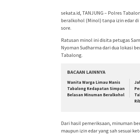
sekata.id, TANJUNG – Polres Tabal
beralkohol (Minol) tanpa izin edar 
sore.
Ratusan minol ini disita petugas Sa
Nyoman Sudharma dari dua lokasi be
Tabalong.
BACAAN LAINNYA
Wanita Warga Limau Manis
Ja
Tabalong Kedapatan Simpan
Pe
Belasan Minuman Beralkohol
Ta
Ri
Dari hasil pemeriksaan, minuman ber
maupun izin edar yang sah sesuai k