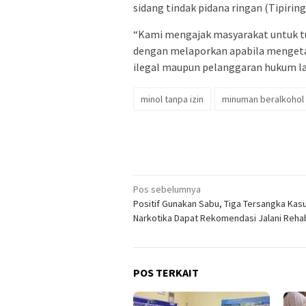
sidang tindak pidana ringan (Tipiring
“Kami mengajak masyarakat untuk t
dengan melaporkan apabila mengeta
ilegal maupun pelanggaran hukum lai
minol tanpa izin
minuman beralkohol
Navigasi
Pos sebelumnya
Positif Gunakan Sabu, Tiga Tersangka Kas
pos
Narkotika Dapat Rekomendasi Jalani Rehabi
POS TERKAIT