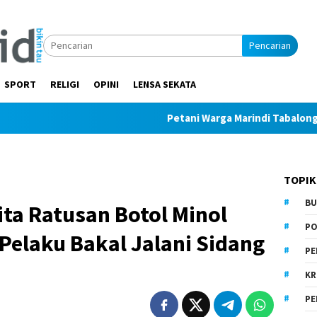
Pencarian
SPORT
RELIGI
OPINI
LENSA SEKATA
Petani Warga Marindi Tabalong Ditemukan 
TOPIK
BU
ita Ratusan Botol Minol
PO
 Pelaku Bakal Jalani Sidang
PE
KR
PE