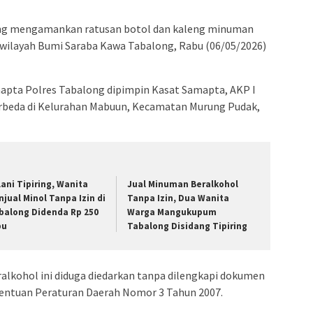
ong mengamankan ratusan botol dan kaleng minuman
di wilayah Bumi Saraba Kawa Tabalong, Rabu (06/05/2026)
mapta Polres Tabalong dipimpin Kasat Samapta, AKP I
rbeda di Kelurahan Mabuun, Kecamatan Murung Pudak,
lani Tipiring, Wanita
Jual Minuman Beralkohol
njual Minol Tanpa Izin di
Tanpa Izin, Dua Wanita
balong Didenda Rp 250
Warga Mangukupum
bu
Tabalong Disidang Tipiring
alkohol ini diduga diedarkan tanpa dilengkapi dokumen
etentuan Peraturan Daerah Nomor 3 Tahun 2007.