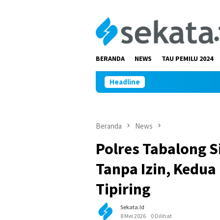
Loncat
ke
konten
BERANDA
NEWS
TAU PEMILU 2024
Headline
Beranda
News
Polres Tabalong S
Tanpa Izin, Kedua
Tipiring
Sekata.id
8 Mei 2026
0 Dilihat