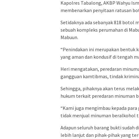
Kapolres Tabalong, AKBP Wahyu Ismo
membenarkan penyitaan ratusan botol
Setidaknya ada sebanyak 818 botol min
sebuah kompleks perumahan di Mabuun
Mabuun.
“Penindakan ini merupakan bentuk 
yang aman dan kondusif di tengah ma
Heri mengatakan, peredaran minuma
gangguan kamtibmas, tindak krimin
Sehingga, pihaknya akan terus mela
hukum terkait peredaran minuman be
“Kami juga mengimbau kepada para p
tidak menjual minuman beralkohol tan
Adapun seluruh barang bukti sudah 
lebih lanjut dan pihak-pihak yang te