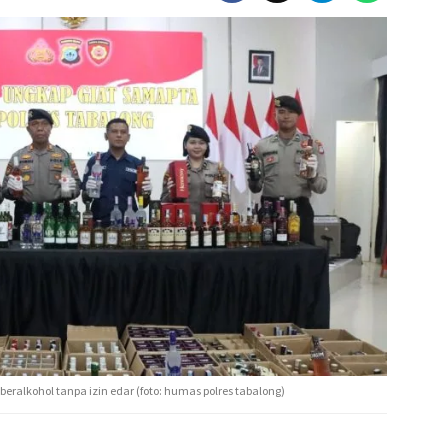
eralkohol tanpa izin edar (foto: humas polres tabalong)