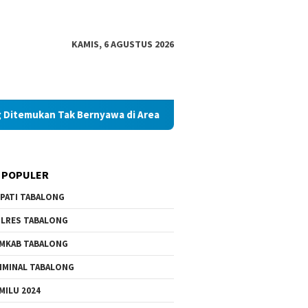
KAMIS, 6 AGUSTUS 2026
Tak Bernyawa di Area Persawahan
Diduga Palsukan Ijaza
 POPULER
PATI TABALONG
LRES TABALONG
MKAB TABALONG
IMINAL TABALONG
MILU 2024