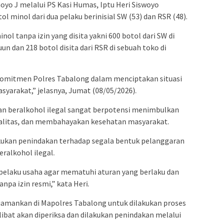
yo J melalui PS Kasi Humas, Iptu Heri Siswoyo
 minol dari dua pelaku berinisial SW (53) dan RSR (48).
ol tanpa izin yang disita yakni 600 botol dari SW di
 dan 218 botol disita dari RSR di sebuah toko di
komitmen Polres Tabalong dalam menciptakan situasi
syarakat,” jelasnya, Jumat (08/05/2026).
n beralkohol ilegal sangat berpotensi menimbulkan
alitas, dan membahayakan kesehatan masyarakat.
kukan penindakan terhadap segala bentuk pelanggaran
ralkohol ilegal.
elaku usaha agar mematuhi aturan yang berlaku dan
pa izin resmi,” kata Heri.
diamankan di Mapolres Tabalong untuk dilakukan proses
rlibat akan diperiksa dan dilakukan penindakan melalui