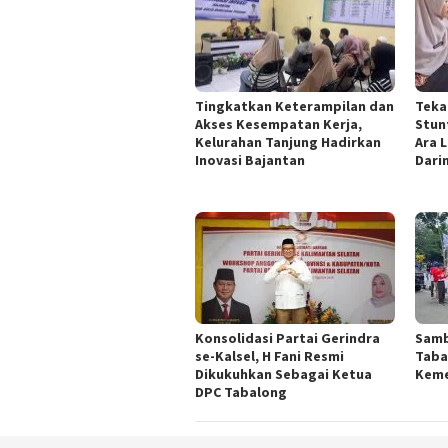
Tingkatkan Keterampilan dan
Teka
Akses Kesempatan Kerja,
Stun
Kelurahan Tanjung Hadirkan
Ara 
Inovasi Bajantan
Dari
Konsolidasi Partai Gerindra
Samb
se-Kalsel, H Fani Resmi
Taba
Dikukuhkan Sebagai Ketua
Kem
DPC Tabalong