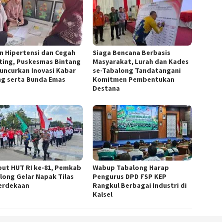
n Hipertensi dan Cegah
Siaga Bencana Berbasis
ting, Puskesmas Bintang
Masyarakat, Lurah dan Kades
Luncurkan Inovasi Kabar
se-Tabalong Tandatangani
ng serta Bunda Emas
Komitmen Pembentukan
Destana
ut HUT RI ke-81, Pemkab
Wabup Tabalong Harap
long Gelar Napak Tilas
Pengurus DPD FSP KEP
erdekaan
Rangkul Berbagai Industri di
Kalsel