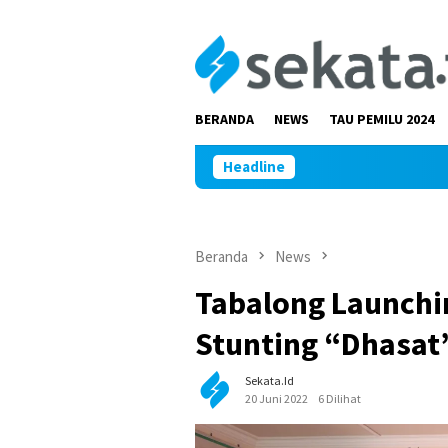
Loncat
ke
konten
BERANDA
NEWS
TAU PEMILU 2024
Headline
Beranda
News
Tabalong Launchi
Stunting “Dhasat
Sekata.id
20 Juni 2022
6 Dilihat