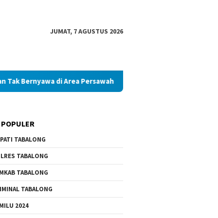
JUMAT, 7 AGUSTUS 2026
awa di Area Persawahan
Diduga Palsukan Ijazah SMKN di 
 POPULER
PATI TABALONG
LRES TABALONG
MKAB TABALONG
IMINAL TABALONG
MILU 2024