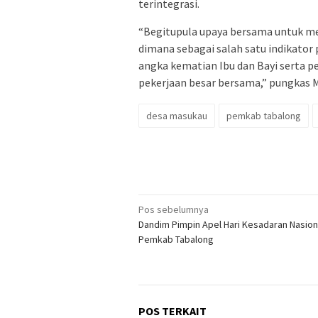
terintegrasi.
“Begitupula upaya bersama untuk m
dimana sebagai salah satu indikato
angka kematian Ibu dan Bayi serta 
pekerjaan besar bersama,” pungkas M
desa masukau
pemkab tabalong
Navigasi
Pos sebelumnya
Dandim Pimpin Apel Hari Kesadaran Nasion
pos
Pemkab Tabalong
POS TERKAIT