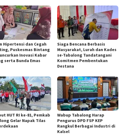
n Hipertensi dan Cegah
Siaga Bencana Berbasis
ting, Puskesmas Bintang
Masyarakat, Lurah dan Kades
Luncurkan Inovasi Kabar
se-Tabalong Tandatangani
ng serta Bunda Emas
Komitmen Pembentukan
Destana
ut HUT RI ke-81, Pemkab
Wabup Tabalong Harap
long Gelar Napak Tilas
Pengurus DPD FSP KEP
erdekaan
Rangkul Berbagai Industri di
Kalsel