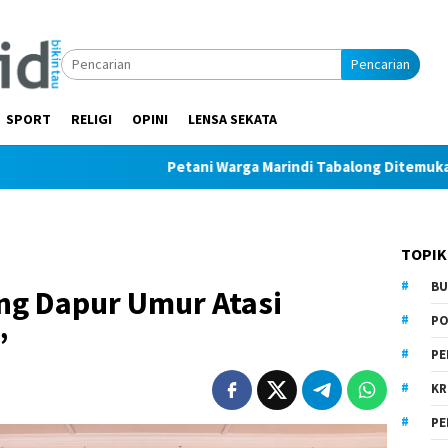
Pencarian
SPORT
RELIGI
OPINI
LENSA SEKATA
Petani Warga Marindi Tabalong Ditemukan Tak Berny
TOPIK
BU
ng Dapur Umur Atasi
PO
”
PE
KR
PE