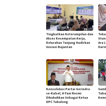
Tingkatkan Keterampilan dan
Teka
Akses Kesempatan Kerja,
Stun
Kelurahan Tanjung Hadirkan
Ara 
Inovasi Bajantan
Dari
Konsolidasi Partai Gerindra
Samb
se-Kalsel, H Fani Resmi
Taba
Dikukuhkan Sebagai Ketua
Kem
DPC Tabalong