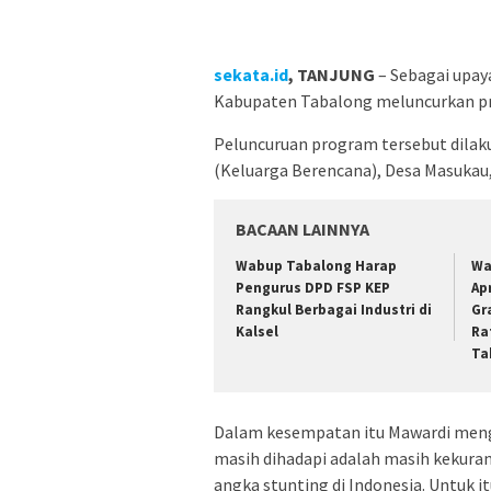
sekata.id
, TANJUNG
– Sebagai upay
Kabupaten Tabalong meluncurkan pr
Peluncuruan program tersebut dilaku
(Keluarga Berencana), Desa Masukau
BACAAN LAINNYA
Wabup Tabalong Harap
Wa
Pengurus DPD FSP KEP
Ap
Rangkul Berbagai Industri di
Gr
Kalsel
Ra
Ta
Dalam kesempatan itu Mawardi meng
masih dihadapi adalah masih kekuran
angka stunting di Indonesia. Untuk i