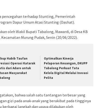
a pencegahan terhadap Stunting, Pemerintah
ogram Dapur Umum Atasi Stunting (Dashat).
kan oleh Wakil Bupati Tabalong, Mawardi, di Desa KB
, Kecamatan Murung Pudak, Senin (20/06/2022).
bup Habib Taufan
Optimalkan Kinerja
resiasi Operasi Katarak
Pelaporan Keuangan, DKUPP
atis dari Adaro untuk
Tabalong Perkuat Tata
tusan Masyarakat
Kelola Digital Melalui Inovasi
balong
Pelita
atakan, bahwa salah satu tantangan terbesar yang
gan gizi pada anak-anak yang berakibat pada tingginya
tu berbagai langkah dan upaya dilakukan oleh