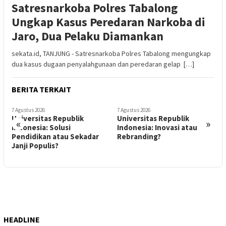
Satresnarkoba Polres Tabalong
Ungkap Kasus Peredaran Narkoba di
Jaro, Dua Pelaku Diamankan
sekata.id, TANJUNG - Satresnarkoba Polres Tabalong mengungkap
dua kasus dugaan penyalahgunaan dan peredaran gelap […]
BERITA TERKAIT
7 Agustus 2026
7 Agustus 2026
s Republik
Universitas Republik
Ketika Pasien 
«
»
 Solusi
Indonesia: Inovasi atau
Beban: Dokter A
n atau Sekadar
Rebranding?
Komunikasi Te
is?
HEADLINE