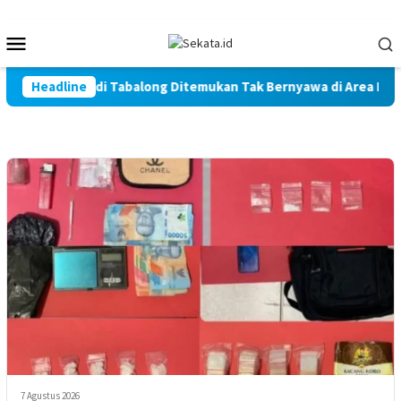
Loncat
ke
Menu
konten
Mobile
 Warga Marindi Tabalong Ditemukan Tak Bernyawa di Area Persa
Headline
7 Agustus 2026