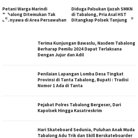
indi
Diduga Palsukan Ijazah SMKN
Tak Bisa Berenan
kan Tak
di Tabalong, Pria Asal HST
Warga Pamaranga
«
»
a Persawahan
Ditangkap Polsek Tanjung
Tewas Tenggelam
di Sungai Tabalo
SEKATA.ID
Terima Kunjungan Bawaslu, Nasdem Tabalong
Berharap Pemilu 2024 Dapat Terlaksana
Dengan Jujur dan Adil
Penilaian Lapangan Lomba Desa Tingkat
Provinsi di Tanta Tabalong, Bupati : Tradisi
Nomor 1 Ada di Tanta
Pejabat Polres Tabalong Bergeser, Dari
Kapolsek Hingga Kasatreskrim
Hari Skateboard Sedunia, Puluhan Anak Muda
Tabalong Adu Trik dan Skill Berskateboarder